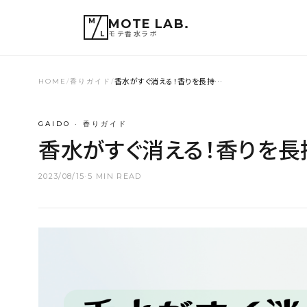
M
MOTE LAB.
モテ香水ラボ
L
香水がすぐ消える！香りを長持…
HOME
/
香りガイド
/
GAIDO · 香りガイド
香水がすぐ消える！香りを長
2023/08/15
·
5 MIN READ