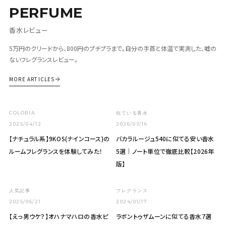
PERFUME
香水レビュー
5万円のクリードから、800円のプチプラまで。自分の手首と体温で実測した、嘘の
ないフレグランスレビュー。
MORE ARTICLES
COLORIA
似ている香水
2025/04/12
2026/03/16
【ナチュラル系】9KOS(ナインコース)の
バカラルージュ540に似てる安い香水
ルームフレグランスを体験してみた！
5選｜ノート単位で徹底比較【2026年
版】
人気記事
フレグランス
2025/06/21
2024/01/17
【えっ男ウケ？】オハナマハロの香水ピ
ラボントゥザムーンに似てる香水7選