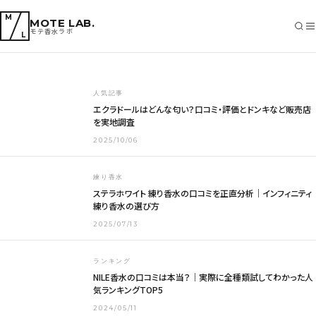
【2025年最新】マギナ練り香水を徹底レビュー｜口コ
M
MOTE LAB.
ミ・3種類の香り・使い心地を完全解説
モテ香水ラボ
L
2025/10/26
SEARCH
人気記事
エクラドールはどんな匂い？口コミ・評価とドンキなど販売店
を実地調査
2025/10/06
練り香水
ステラホワイト 練り香水の口コミを正直分析｜インフィニティ
練り香水の選び方
2025/07/13
ランキング
NILE香水の口コミは本当？｜実際に全種類試してわかった人
気ランキングTOP5
2024/05/11