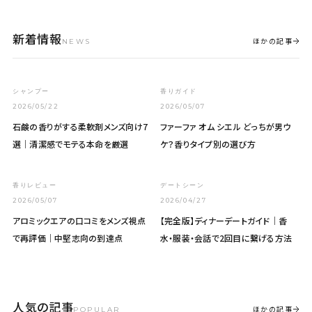
新着情報
ほかの記事
NEWS
シャンプー
香りガイド
2026/05/22
2026/05/07
石鹸の香りがする柔軟剤メンズ向け7
ファーファ オム シエル どっちが男ウ
選｜清潔感でモテる本命を厳選
ケ？香りタイプ別の選び方
香りレビュー
デートシーン
2026/05/07
2026/04/27
アロミックエアの口コミをメンズ視点
【完全版】ディナーデートガイド｜香
で再評価｜中堅志向の到達点
水・服装・会話で2回目に繋げる方法
人気の記事
ほかの記事
POPULAR