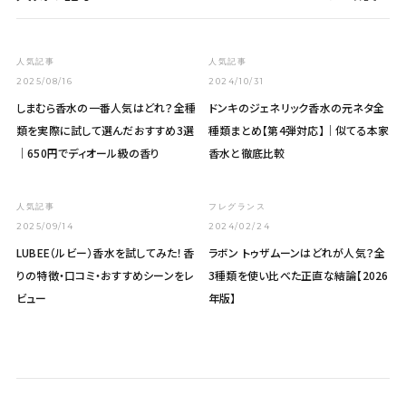
01
02
人気記事
人気記事
2025/08/16
2024/10/31
しまむら香水の一番人気はどれ？全種
ドンキのジェネリック香水の元ネタ全
類を実際に試して選んだおすすめ3選
種類まとめ【第4弾対応】｜似てる本家
｜650円でディオール級の香り
香水と徹底比較
03
04
人気記事
フレグランス
2025/09/14
2024/02/24
LUBEE（ルビー）香水を試してみた！香
ラボン トゥザムーンはどれが人気？全
りの特徴・口コミ・おすすめシーンをレ
3種類を使い比べた正直な結論【2026
ビュー
年版】