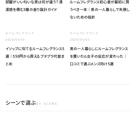
部屋がいい匂いな男は何が違う？清
ルームフレグランス初心者が最初に買
潔感を積む3層の香り設計ガイド
うべき一本｜男の一人暮らしで失敗し
ないための指針
ルームフレグランス
ルームフレグランス
2026/04/10
2026/04/03
イソップに似てるルームフレグランス5
男の一人暮らしにルームフレグランス
選｜550円から買えるプチプラ代替ま
を置いたら女子の反応が変わった｜
とめ
口コミで選ぶメンズ向け5選
N°01 · OFFICE
N°02 · DATE
シーンで選ぶ
N°03 · NIGHT
N°04 · WEEKEND
BY SCENE
職場
デート
就寝前
休日