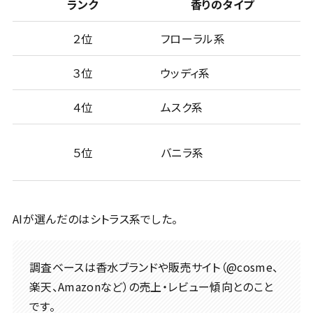
ランク
香りのタイプ
２位
フローラル系
ピ
３位
ウッディ系
ウ
４位
ムスク系
サ
５位
バニラ系
バ
AIが選んだのはシトラス系でした。
調査ベースは香水ブランドや販売サイト（@cosme、
楽天、Amazonなど）の売上・レビュー傾向とのこと
です。