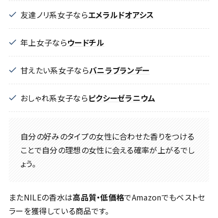
友達ノリ系女子なら
エメラルドオアシス
年上女子なら
ウードチル
甘えたい系女子なら
バニラブランデー
おしゃれ系女子なら
ピクシーゼラニウム
自分の好みのタイプの女性に合わせた香りをつける
ことで自分の理想の女性に会える確率が上がるでし
ょう。
またNILEの香水は
高品質・低価格
でAmazonでもベストセ
ラーを獲得している商品です。