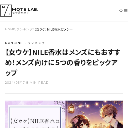
M
MOTE LAB.
モテ香水ラボ
L
【女ウケ】NILE香水はメン…
HOME
/
ランキング
/
SEARCH
RANKING · ランキング
【女ウケ】NILE香水はメンズにもおすす
め！メンズ向けに５つの香りをピックア
ップ
2024/05/17
·
8 MIN READ