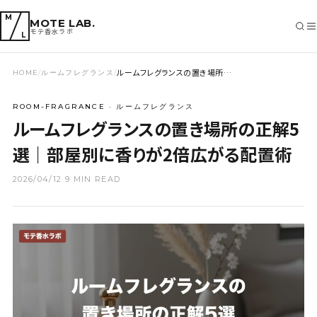
M
MOTE LAB.
モテ香水ラボ
L
ルームフレグランスの置き場所…
HOME
/
ルームフレグランス
/
SEARCH
ROOM-FRAGRANCE · ルームフレグランス
ルームフレグランスの置き場所の正解5
選｜部屋別に香りが2倍広がる配置術
2026/04/12
·
9 MIN READ