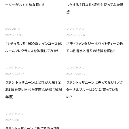
ーターがおすすめな理由！
ウケする？口コミ・評判と使ってみた感
想
COLORIA
フレグランス
2025/04/12
2025/03/26
【ナチュラル系】9KOS(ナインコース)の
ボディファンタジーホワイトティーの似
ルームフレグランスを体験してみた！
ている香水と香りの特徴を解説！
フレグランス
フレグランス
2024/02/24
2024/02/22
ラボン トゥザムーンはどれが人気？全
ラボントゥザムーンは売ってない？ノク
3種類を使い比べた正直な結論【2026
ターナルブルーはどこに売っている
年版】
の？
フレグランス
2024/01/17
ラボントゥザムーンに似てる香水7選