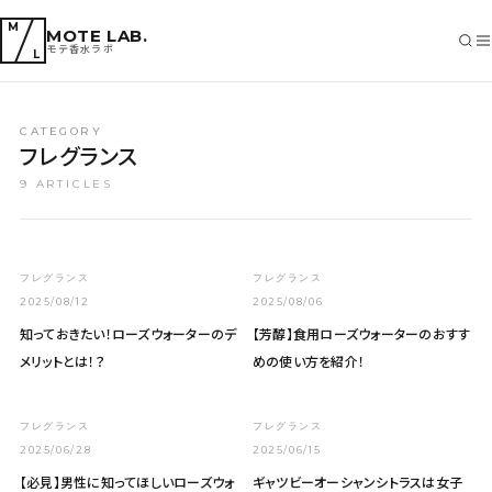
M
MOTE LAB.
モテ香水ラボ
L
SEARCH
CATEGORY
フレグランス
9 ARTICLES
フレグランス
フレグランス
2025/08/12
2025/08/06
知っておきたい！ローズウォーターのデ
【芳醇】食用ローズウォーターのおすす
メリットとは！？
めの使い方を紹介！
フレグランス
フレグランス
2025/06/28
2025/06/15
【必見】男性に知ってほしいローズウォ
ギャツビーオーシャンシトラスは女子