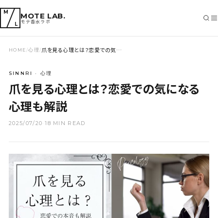
M
MOTE LAB.
モテ香水ラボ
L
爪を見る心理とは？恋愛での気…
HOME
/
心理
/
SEARCH
SINNRI · 心理
爪を見る心理とは？恋愛での気になる
心理も解説
2025/07/20
·
18 MIN READ