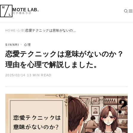
M
MOTE LAB.
モテ香水ラボ
L
恋愛テクニックは意味がないの…
HOME
/
心理
/
SEARCH
SINNRI · 心理
恋愛テクニックは意味がないのか？
理由を心理で解説しました。
2025/02/14
·
13 MIN READ